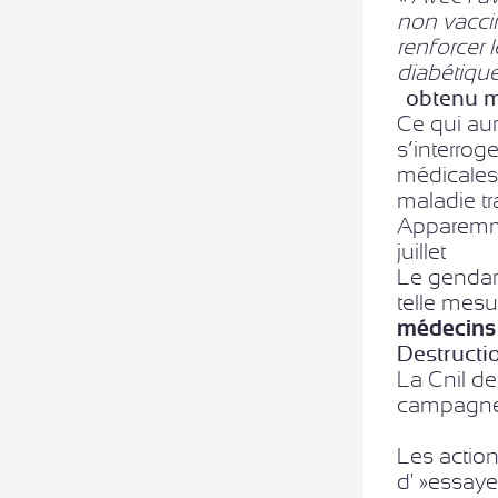
non vaccin
renforcer 
diabétiqu
…obtenu m
Ce qui aur
s’interrog
médicales 
maladie tr
Apparemmen
juillet
Le gendarm
telle mesu
médecins 
Destructi
La Cnil de
campagne 
Les actio
d' »essaye