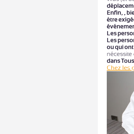
déplaceme
Enfin, , b
être exigé
événement
Les person
Les person
ou qui ont
nécessite 
dans Tous
Chez les 