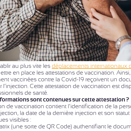
ablir au plus vite les
déplacements internationaux d
ettre en place les attestations de vaccination. Ainsi
ent vaccinées contre la Covid-19 reçoivent un docu
r l’injection. Cette attestation de vaccination est dis
ssionnels de santé.
formations sont contenues sur cette attestation ?
ion de vaccination contient l’identification de la p
njection, la date de la dernière injection et son stat
es visibles :
trix (une sorte de QR Code) authentifiant le docu