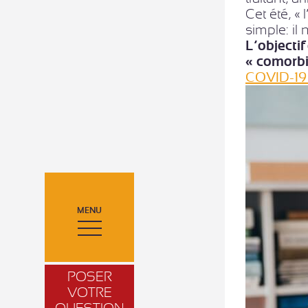
Cet été, «
simple: il
L’objectif
« comorbi
COVID-19 
MENU
POSER
VOTRE
QUESTION