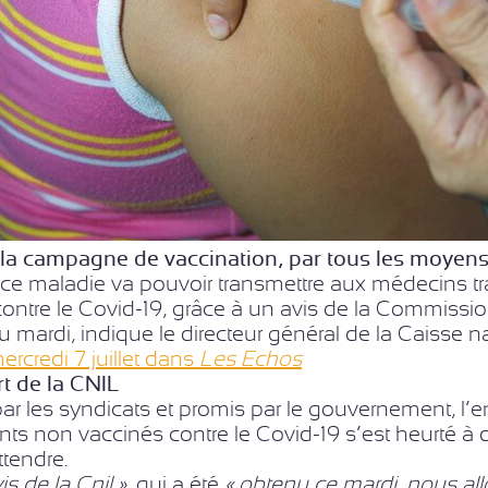
 la campagne de vaccination, par tous les moyen
e maladie va pouvoir transmettre aux médecins tra
ontre le Covid-19, grâce à un avis de la Commission
du mardi, indique le directeur général de la Caisse
ercredi 7 juillet dans
Les Echos
t de la CNIL …
r les syndicats et promis par le gouvernement, l’en
ents non vaccinés contre le Covid-19 s’est heurté à d
attendre.
is de la Cnil »
, qui a été
« obtenu ce mardi, nous allo