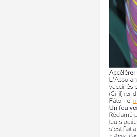
Accélérer
L’Assuranc
vaccinés c
(Cnil) ren
Fâtome,
m
Un feu ver
Réclamé pa
leurs pati
s’est fait 
« Avec l’av