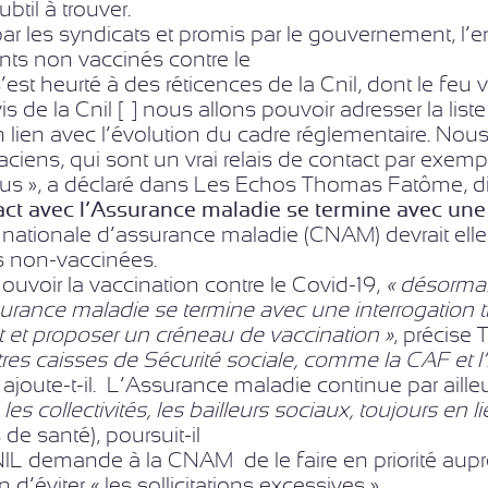
ubtil à trouver.
r les syndicats et promis par le gouvernement, l’en
ents non vaccinés contre le
est heurté à des réticences de la Cnil, dont le feu ver
vis de la Cnil […] nous allons pouvoir adresser la l
en lien avec l’évolution du cadre réglementaire. Nous
ciens, qui sont un vrai relais de contact par exem
us », a déclaré dans Les Echos Thomas Fatôme, dir
act avec l’Assurance maladie se termine avec une 
nationale d’assurance maladie (CNAM) devrait elle a
 non-vaccinées.
uvoir la vaccination contre le Covid-19,
« désormai
urance maladie se termine avec une interrogation 
 et proposer un créneau de vaccination »
, précis
res caisses de Sécurité sociale, comme la CAF et l’
, ajoute-t-il. L’Assurance maladie continue par aill
, les collectivités, les bailleurs sociaux, toujours en l
 de santé), poursuit-il
NIL demande à la CNAM de le faire en priorité aupr
fin d’éviter « les sollicitations excessives »