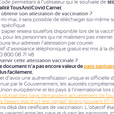
ode permettant à l’utilisateur qui le souhaite de
st
alité TousAntiCovid Carnet
.
btenir son attestation de vaccination ?
e mi-mai, il sera possible de télécharger soi-même so
e spécifique.
 papier restera toutefois disponible lors de la vaccin
rs, pour les personnes qui ne maîtrisent pas interne
rra leur adresser l’attestation par courrier.
tif d’assistance téléphonique gratuit est mis à la di
0 800 08 71 48.
servir cette attestation vaccinale ?
e document n’a pas encore valeur de
pass sanitai
lus facilement.
t d’avoir une authentification unique et officielle de
nnue par le Gouvernement, les autorités compétent
Union européenne et les pays à l’international lors 
a plupart des pays demandent actuellement de fournir
faisant état d’un test négatif récent (souvent RT-
ins déjà des certificats de vaccination. L’objectif ét
des variants) entre les pays et durant les transports,