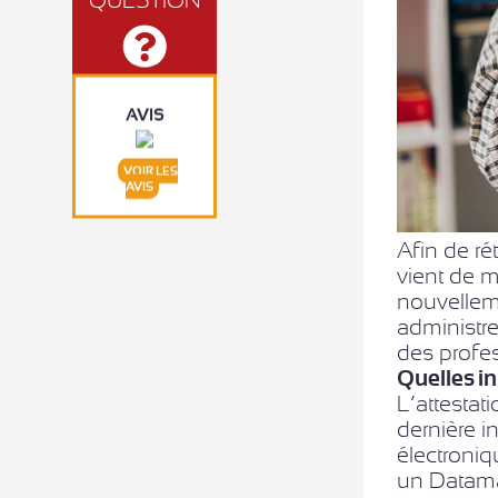
AVIS
VOIR LES
AVIS
Afin de rét
vient de m
nouvellem
administre
des profe
Quelles in
L’attestat
dernière i
électroniqu
un Datama