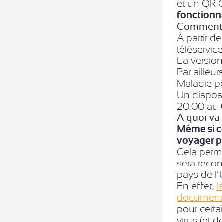
et un QR C
fonctionn
Comment o
À partir d
téléservic
La version
Par ailleu
Maladie pou
Un disposi
20:00 au 
A quoi va 
Même si c
voyager p
Cela perme
sera reco
pays de l’
En effet,
l
documents 
pour certa
virus (et 