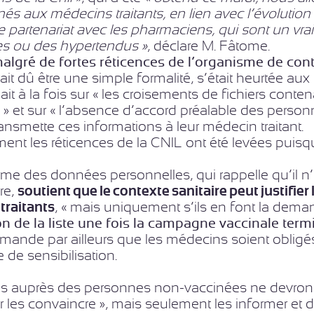
és aux médecins traitants, en lien avec l’évolution
le partenariat avec les pharmaciens, qui sont un vra
es ou des hypertendus »
, déclare M. Fâtome.
algré de fortes réticences de l’organisme de cont
ait dû être une simple formalité, s’était heurtée aux 
eait à la fois sur « les croisements de fichiers con
» et sur « l’absence d’accord préalable des perso
ansmette ces informations à leur médecin traitant.
t les réticences de la CNIL ont été levées puisqu
e des données personnelles, qui rappelle qu’il n’es
re,
soutient que le contexte sanitaire peut justifier
traitants
, « mais uniquement s’ils en font la deman
on de la liste une fois la campagne vaccinale term
mande par ailleurs que les médecins soient obligés de
de sensibilisation.
ns auprès des personnes non-vaccinées ne devront 
r les convaincre », mais seulement les informer et de 