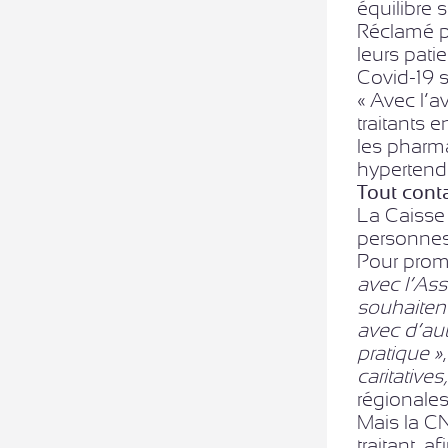
équilibre s
Réclamé pa
leurs pati
Covid-19 s’
« Avec l’a
traitants 
les pharma
hypertend
Tout cont
La Caisse 
personnes
Pour promo
avec l’Ass
souhaitent
avec d’aut
pratique »
caritatives
régionales
Mais la C
traitant, a