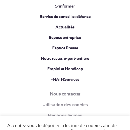
S’informer
Service de conseil et défense
Actualités
Espace entreprise
Espace Presse
Notre revue : à-part-entière
Emploi et Handicap
FNATHServices
Nous contacter
Utilisation des cookies
Mentions légales
Acceptez-vous le dépôt et la lecture de cookies afin de
Données à caractère personnel et Politique de confidentialité