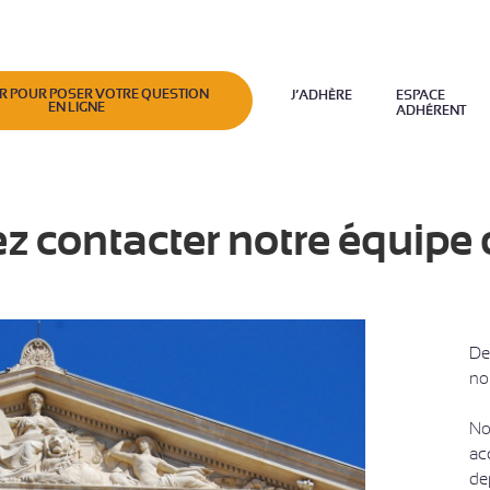
R POUR POSER VOTRE QUESTION
J’ADHÈRE
ESPACE
EN LIGNE
ADHÉRENT
 contacter notre équipe d
De
no
No
ac
de