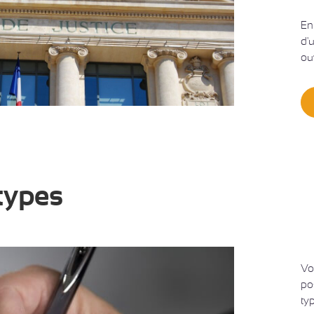
En
d'
ou
types
Vo
po
ty