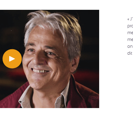
« J
pr
me
me
on
dit