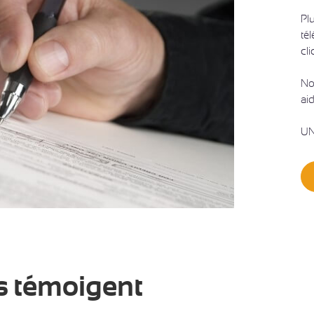
Pl
té
cl
No
aid
UN
s témoigent