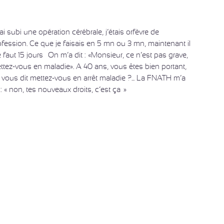
’ai subi une opération cérébrale, j’étais orfèvre de
ofession. Ce que je faisais en 5 mn ou 3 mn, maintenant il
 faut 15 jours… On m’a dit : «Monsieur, ce n’est pas grave,
ttez-vous en maladie». A 40 ans, vous êtes bien portant,
 vous dit mettez-vous en arrêt maladie ?... La FNATH m’a
 : « non, tes nouveaux droits, c’est ça…»