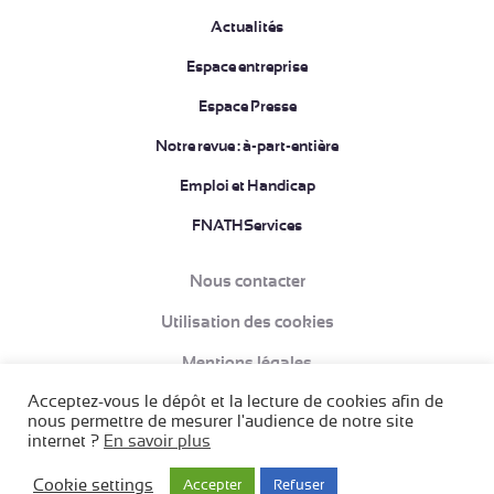
Actualités
Espace entreprise
Espace Presse
Notre revue : à-part-entière
Emploi et Handicap
FNATHServices
Nous contacter
Utilisation des cookies
Mentions légales
Acceptez-vous le dépôt et la lecture de cookies afin de
Données à caractère personnel et Politique de confidentialité
nous permettre de mesurer l'audience de notre site
internet ?
En savoir plus
Conditions Générales de Vente (CGV)
Création acti
Cookie settings
Accepter
Refuser