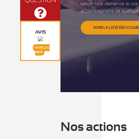
selon votre demande et vos
accompagnons de quelques c
VOIR LA LISTE DES COUR
AVIS
VOIR LES
AVIS
Nos actions