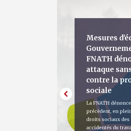
Mesures d’é
Gouvernemen
FNATH déno
attaque san
contre la pr
sociale
La FNATH dénonce 
précèdent, en plein
droits sociaux des
accidentés du trava