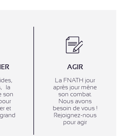
MER
AGIR
ides,
La FNATH jour
,… la
après jour mène
e son
son combat.
pour
Nous avons
er et
besoin de vous !
e grand
Rejoignez-nous
pour agir