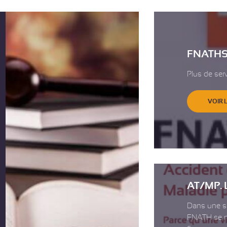
FNATHS
Plus de serv
VOIR 
AT/MP. L
Dans une si
FNATH se mo