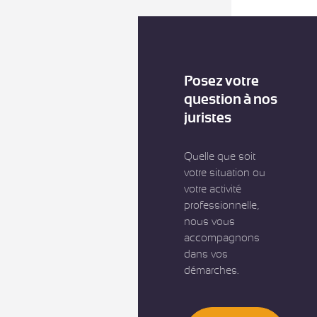
Posez votre
question à nos
juristes
Quelle que soit
votre situation ou
votre activité
professionnelle,
nous vous
accompagnons
dans vos
démarches.