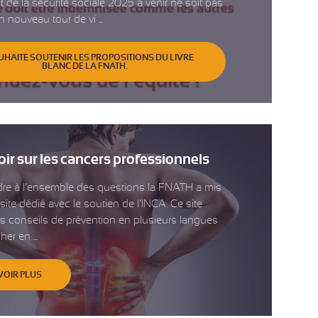
 de la sécurité sociale 2025 à venir ne soit pas
n nouveau tour de vi ...
UHAITE SOUTENIR LES PROPOSITIONS DU LIVRE
BLANC DE LA FNATH.
oir sur les cancers professionnels
re à l’ensemble des questions la FNATH a mis
site dédié avec le soutien de l’INCA. Ce site
s conseils de prévention en plusieurs langues
er en ...
VOIR PLUS