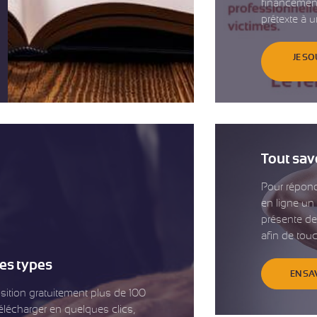
financement
prétexte à u
JE SO
Tout sav
Pour répond
en ligne un 
présente de
afin de touch
res types
EN SA
ition gratuitement plus de 100
élécharger en quelques clics,