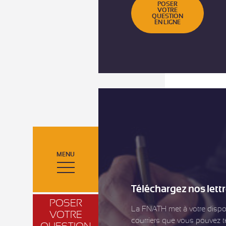
POSER
VOTRE
QUESTION
EN LIGNE
MENU
Téléchargez nos lett
POSER
La FNATH met à votre dispos
VOTRE
courriers que vous pouvez t
QUESTION