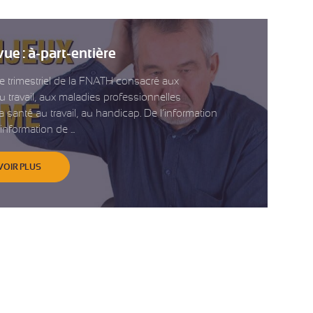
ue : à-part-entière
 trimestriel de la FNATH consacré aux
u travail, aux maladies professionnelles
a santé au travail, au handicap. De l’information
information de ...
VOIR PLUS