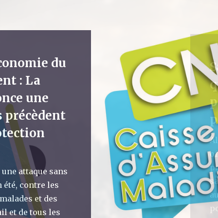
conomie du
t : La
nce une
s précèdent
otection
une attaque sans
 été, contre les
 malades et des
il et de tous les