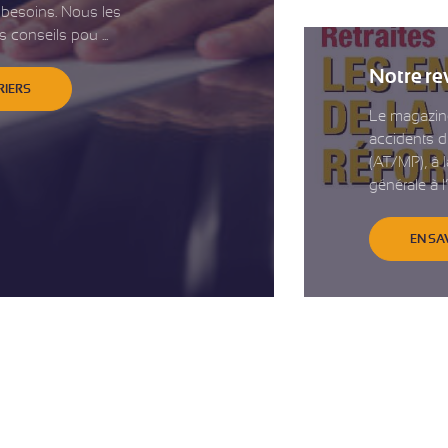
 besoins. Nous les
onseils pou ...
Notre rev
RIERS
Le magazine
accidents d
(AT/MP), à l
générale à l’
EN SA