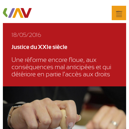
MENU
18/05/2016
Justice du XXIe siècle
Une réforme encore floue, aux
conséquences mal anticipées et qui
détériore en partie l’accès aux droits