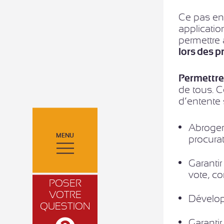
Ce pas en 
applicatio
permettre 
lors des 
Permettre 
de tous. 
d’entente 
Abroger 
MENU
procura
Garanti
vote, c
POSER
VOTRE
Dévelop
QUESTION
Garantir