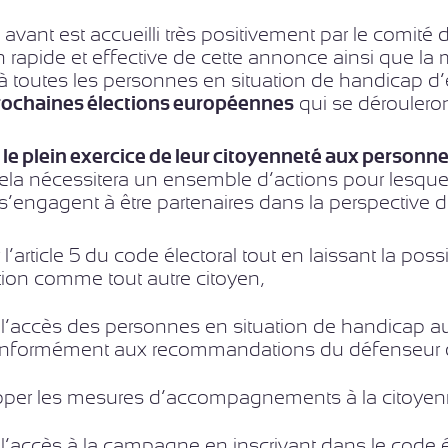
avant est accueilli très positivement par le comi
n rapide et effective de cette annonce ainsi que l
à toutes les personnes en situation de handicap d’ex
prochaines élections européennes
qui se déroulero
le plein exercice de leur citoyenneté aux personn
Cela nécessitera un ensemble d’actions pour lesqu
s’engagent à être partenaires dans la perspective 
l’article 5 du code électoral tout en laissant la pos
tion comme tout autre citoyen,
r l’accès des personnes en situation de handicap a
onformément aux recommandations du défenseur de
per les mesures d’accompagnements à la citoyen
 l’accès à la campagne en inscrivant dans le code é