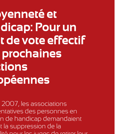
oyenneté et
dicap: Pour un
t de vote effectif
 prochaines
ctions
opéennes
 2007, les associations
entatives des personnes en
ion de handicap demandaient
t la suppression de la
ité pour les juges de retirer leur