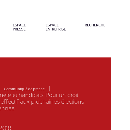
ESPACE
ESPACE
RECHERCHE
PRESSE
ENTREPRISE
FERMER
Communiqué de presse
neté et handicap: Pour un droit
 effectif aux prochaines élections
ennes
2018