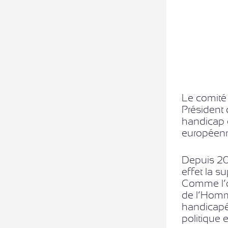
Le comité
Président 
handicap e
européen
Depuis 20
effet la su
Comme l’on
de l’Homme
handicapée
politique e