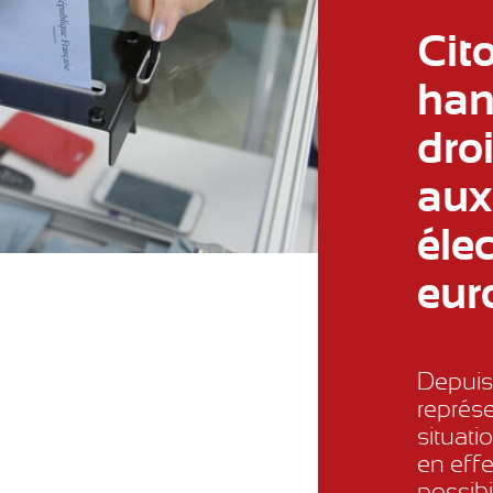
Cit
han
droi
aux
éle
eur
Depuis
représ
situat
en effe
possibil