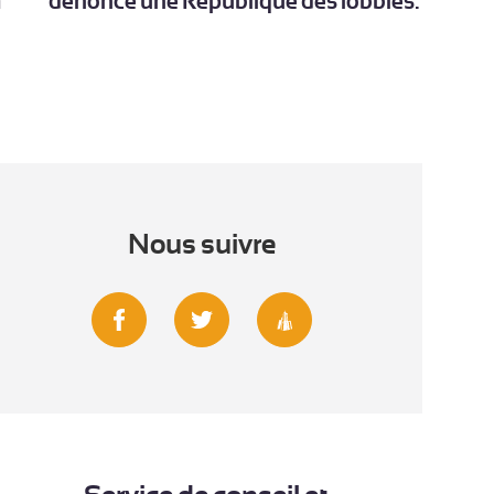
a
dénonce une République des lobbies.
Nous suivre