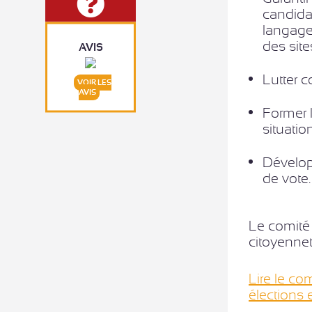
candidat
langage 
des sit
AVIS
Lutter c
VOIR LES
AVIS
Former 
situati
Dévelop
de vote.
Le comité 
citoyenne
Lire le co
élections