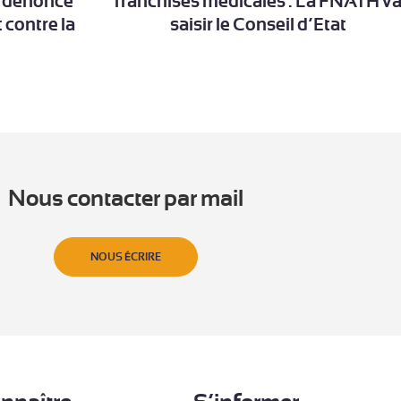
 dénonce
franchises médicales : La FNATH v
 contre la
saisir le Conseil d’Etat
Nous contacter par mail
NOUS ÉCRIRE