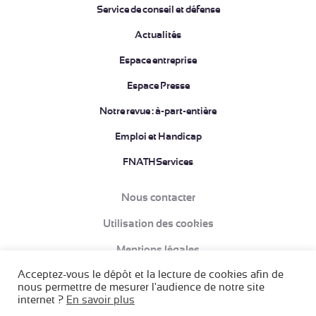
Service de conseil et défense
Actualités
Espace entreprise
Espace Presse
Notre revue : à-part-entière
Emploi et Handicap
FNATHServices
Nous contacter
Utilisation des cookies
Mentions légales
Acceptez-vous le dépôt et la lecture de cookies afin de
Données à caractère personnel et Politique de confidentialité
nous permettre de mesurer l'audience de notre site
internet ?
En savoir plus
Conditions Générales de Vente (CGV)