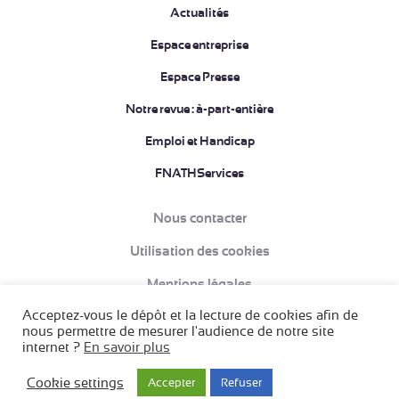
Actualités
Espace entreprise
Espace Presse
Notre revue : à-part-entière
Emploi et Handicap
FNATHServices
Nous contacter
Utilisation des cookies
Mentions légales
Acceptez-vous le dépôt et la lecture de cookies afin de
Données à caractère personnel et Politique de confidentialité
nous permettre de mesurer l'audience de notre site
internet ?
En savoir plus
Conditions Générales de Vente (CGV)
Création acti
Cookie settings
Accepter
Refuser