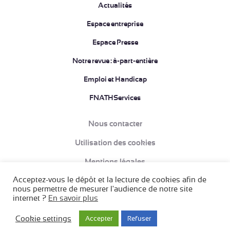
Actualités
Espace entreprise
Espace Presse
Notre revue : à-part-entière
Emploi et Handicap
FNATHServices
Nous contacter
Utilisation des cookies
Mentions légales
Acceptez-vous le dépôt et la lecture de cookies afin de
Données à caractère personnel et Politique de confidentialité
nous permettre de mesurer l'audience de notre site
internet ?
En savoir plus
Conditions Générales de Vente (CGV)
Création acti
Cookie settings
Accepter
Refuser