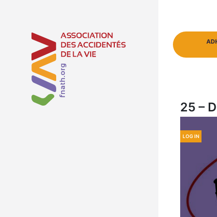
AD
25 – 
LOG IN