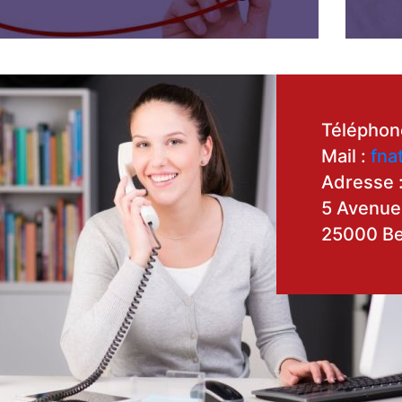
Téléphon
Mail :
fna
Adresse 
5 Avenue
25000 B