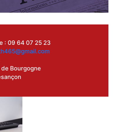
e : 09 64 07 25 23
th465@gmail.com
:
 de Bourgogne
esançon