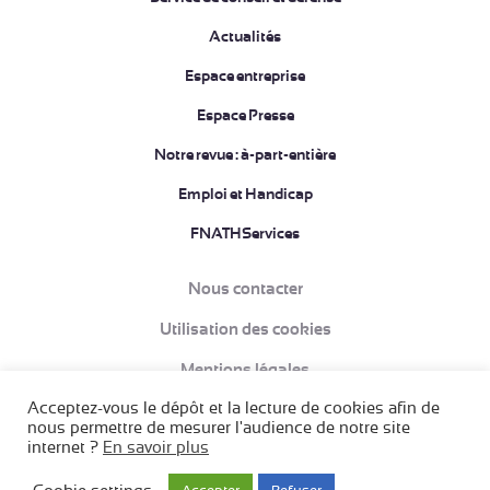
Actualités
Espace entreprise
Espace Presse
Notre revue : à-part-entière
Emploi et Handicap
FNATHServices
Nous contacter
Utilisation des cookies
Mentions légales
Acceptez-vous le dépôt et la lecture de cookies afin de
Données à caractère personnel et Politique de confidentialité
nous permettre de mesurer l'audience de notre site
internet ?
En savoir plus
Conditions Générales de Vente (CGV)